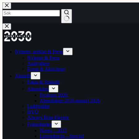
Hoppa
till
innehåll
Inga
resultat
Nyheter, artiklar & Press
Nyheter & Press
Analysbrev
Event & Aktiviteter
Aktuellt
Fakta & Statistik
Almedalen
Program 2026
Almedalens 2030-mingel 2026
Laddguldet
HVO
Always Rent Electric
Fokusländer
Norge – 2025
Luxemburgs – Special