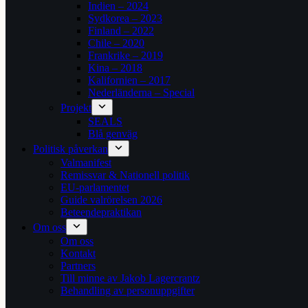
Indien – 2024
Sydkorea – 2023
Finland – 2022
Chile – 2020
Frankrike – 2019
Kina – 2018
Kalifornien – 2017
Nederländerna – Special
Projekt
SEALS
Blå genväg
Politisk påverkan
Valmanifest
Remissvar & Nationell politik
EU-parlamentet
Guide valrörelsen 2026
Beteendepraktikan
Om oss
Om oss
Kontakt
Partners
Till minne av Jakob Lagercrantz
Behandling av personuppgifter