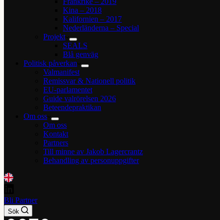
Frankrike – 2019
Kina – 2018
Kalifornien – 2017
Nederländerna – Special
Projekt
SEALS
Blå genväg
Politisk påverkan
Valmanifest
Remissvar & Nationell politik
EU-parlamentet
Guide valrörelsen 2026
Beteendepraktikan
Om oss
Om oss
Kontakt
Partners
Till minne av Jakob Lagercrantz
Behandling av personuppgifter
Bli Partner
Sök