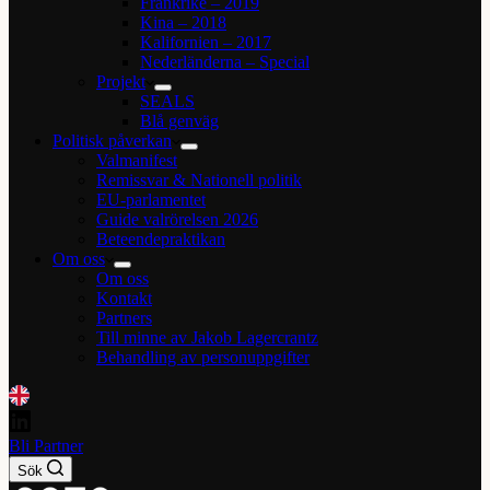
Frankrike – 2019
Kina – 2018
Kalifornien – 2017
Nederländerna – Special
Projekt
SEALS
Blå genväg
Politisk påverkan
Valmanifest
Remissvar & Nationell politik
EU-parlamentet
Guide valrörelsen 2026
Beteendepraktikan
Om oss
Om oss
Kontakt
Partners
Till minne av Jakob Lagercrantz
Behandling av personuppgifter
Bli Partner
Sök