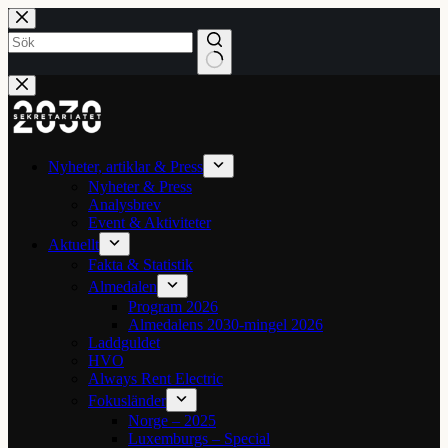
Hoppa
till
innehåll
Inga
resultat
Nyheter, artiklar & Press
Nyheter & Press
Analysbrev
Event & Aktiviteter
Aktuellt
Fakta & Statistik
Almedalen
Program 2026
Almedalens 2030-mingel 2026
Laddguldet
HVO
Always Rent Electric
Fokusländer
Norge – 2025
Luxemburgs – Special