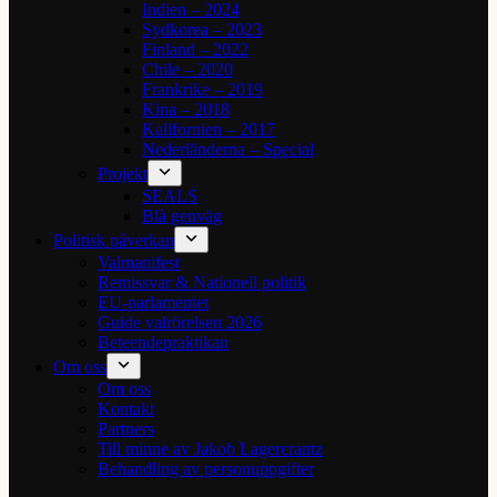
Indien – 2024
Sydkorea – 2023
Finland – 2022
Chile – 2020
Frankrike – 2019
Kina – 2018
Kalifornien – 2017
Nederländerna – Special
Projekt
SEALS
Blå genväg
Politisk påverkan
Valmanifest
Remissvar & Nationell politik
EU-parlamentet
Guide valrörelsen 2026
Beteendepraktikan
Om oss
Om oss
Kontakt
Partners
Till minne av Jakob Lagercrantz
Behandling av personuppgifter