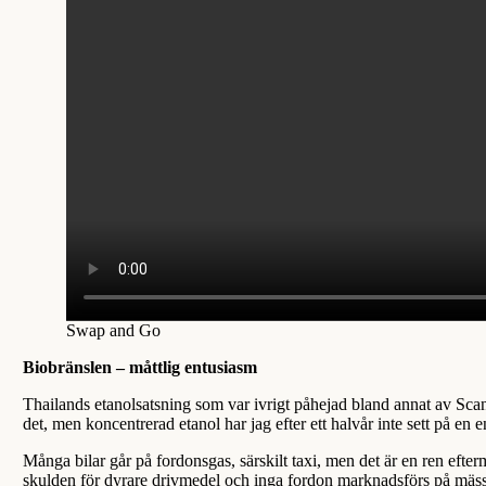
Swap and Go
Biobränslen – måttlig entusiasm
Thailands etanolsatsning som var ivrigt påhejad bland annat av Scan
det, men koncentrerad etanol har jag efter ett halvår inte sett på 
Många bilar går på fordonsgas, särskilt taxi, men det är en ren eft
skulden för dyrare drivmedel och inga fordon marknadsförs på mäss