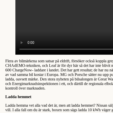
Flera av bilmärkena som satsar på eldrift, försöker också koppla gr
CHAdEMO-tekniken, och Leaf är för dyr här så det har inte blivit n
600 ChargeNow- laddare i landet. Det har gett resultat; de har nu nä
av vad samma bil kostar i Europa. MG och Porsche sätter nu upp publi
ladda, oavsett märke. Den stora nyheten på bilsalongen är Great W
och Energimarknadsinspektionen i ett, och därtill de regionala elb
kontroll över marknaden.
Ladda hemmet
Ladda hemma vet alla vad det är, men att ladda hemmet? Nissan säljer
vill. I alla fall om du är stark, boxen som sägs ladda 10 kWh väger 