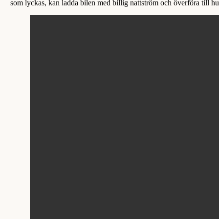
som lyckas, kan ladda bilen med billig nattström och överföra till h