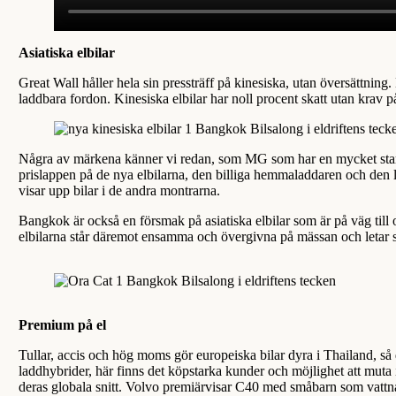
Asiatiska elbilar
Great Wall håller hela sin pressträff på kinesiska, utan översättnin
laddbara fordon. Kinesiska elbilar har noll procent skatt utan krav 
Några av märkena känner vi redan, som MG som har en mycket stark n
prislappen på de nya elbilarna, den billiga hemmaladdaren och den lå
visar upp bilar i de andra montrarna.
Bangkok är också en försmak på asiatiska elbilar som är på väg till 
elbilarna står däremot ensamma och övergivna på mässan och letar si
Premium på el
Tullar, accis och hög moms gör europeiska bilar dyra i Thailand, så
laddhybrider, här finns det köpstarka kunder och möjlighet att muta
deras globala snitt. Volvo premiärvisar C40 med småbarn som vattn