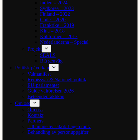
Indien – 2024
Sydkorea – 2023
Finland – 2022
Chile – 2020
Frankrike – 2019
Kina – 2018
Kalifornien – 2017
Nederländerna – Special
Projekt
SEALS
Blå genväg
Politisk påverkan
Valmanifest
Remissvar & Nationell politik
EU-parlamentet
Guide valrörelsen 2026
Beteendepraktikan
Om oss
Om oss
Kontakt
Partners
Till minne av Jakob Lagercrantz
Behandling av personuppgifter