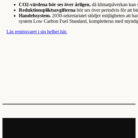
CO2-värdena bör ses över årligen,
då klimatpåverkan kan s
Reduktionspliktsavgifterna
bör ses över periodvis för att bi
Handelssystem.
2030-sekretariatet stödjer möjligheten att 
system Low Carbon Fuel Standard, kompletteras med myndighets
Läs remissvaret i sin helhet här.