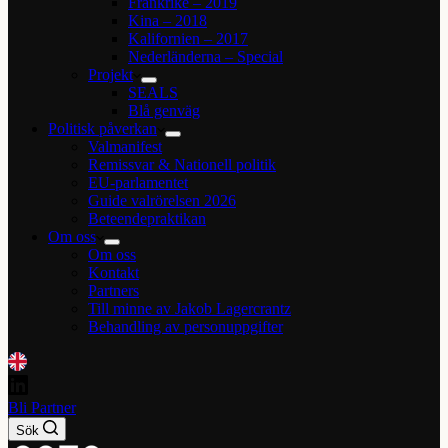
Frankrike – 2019
Kina – 2018
Kalifornien – 2017
Nederländerna – Special
Projekt
SEALS
Blå genväg
Politisk påverkan
Valmanifest
Remissvar & Nationell politik
EU-parlamentet
Guide valrörelsen 2026
Beteendepraktikan
Om oss
Om oss
Kontakt
Partners
Till minne av Jakob Lagercrantz
Behandling av personuppgifter
Bli Partner
Sök