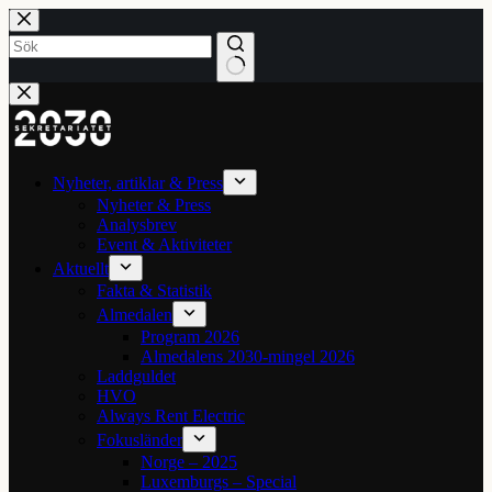
Hoppa
till
innehåll
Inga
resultat
Nyheter, artiklar & Press
Nyheter & Press
Analysbrev
Event & Aktiviteter
Aktuellt
Fakta & Statistik
Almedalen
Program 2026
Almedalens 2030-mingel 2026
Laddguldet
HVO
Always Rent Electric
Fokusländer
Norge – 2025
Luxemburgs – Special