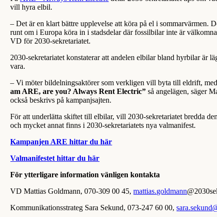
vill hyra elbil.
– Det är en klart bättre upplevelse att köra på el i sommarvärmen. De
runt om i Europa köra in i stadsdelar där fossilbilar inte är välkomna.
VD för 2030-sekretariatet.
2030-sekretariatet konstaterar att andelen elbilar bland hyrbilar är l
vara.
– Vi möter bildelningsaktörer som verkligen vill byta till eldrift,
am ARE, are you? Always Rent Electric”
så angelägen, säger Mat
också beskrivs på kampanjsajten.
För att underlätta skiftet till elbilar, vill 2030-sekretariatet bredda
och mycket annat finns i 2030-sekretariatets nya valmanifest.
Kampanjen ARE hittar du här
Valmanifestet hittar du här
För ytterligare information vänligen kontakta
VD Mattias Goldmann, 070-309 00 45,
mattias.goldmann
@2030sekr
Kommunikationsstrateg Sara Sekund, 073-247 60 00,
sara.sekund@