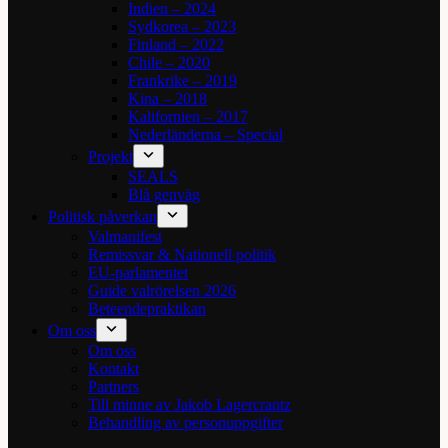
Indien – 2024
Sydkorea – 2023
Finland – 2022
Chile – 2020
Frankrike – 2019
Kina – 2018
Kalifornien – 2017
Nederländerna – Special
Projekt
SEALS
Blå genväg
Politisk påverkan
Valmanifest
Remissvar & Nationell politik
EU-parlamentet
Guide valrörelsen 2026
Beteendepraktikan
Om oss
Om oss
Kontakt
Partners
Till minne av Jakob Lagercrantz
Behandling av personuppgifter