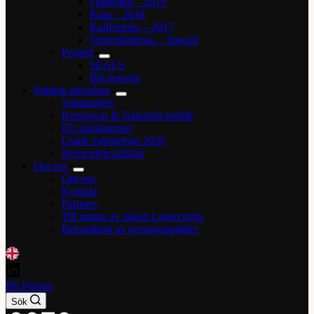
Frankrike – 2019
Kina – 2018
Kalifornien – 2017
Nederländerna – Special
Projekt
SEALS
Blå genväg
Politisk påverkan
Valmanifest
Remissvar & Nationell politik
EU-parlamentet
Guide valrörelsen 2026
Beteendepraktikan
Om oss
Om oss
Kontakt
Partners
Till minne av Jakob Lagercrantz
Behandling av personuppgifter
Bli Partner
Sök