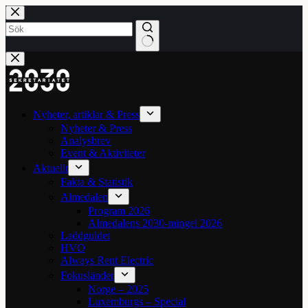
Hoppa
till
innehåll
Inga
resultat
Nyheter, artiklar & Press
Nyheter & Press
Analysbrev
Event & Aktiviteter
Aktuellt
Fakta & Statistik
Almedalen
Program 2026
Almedalens 2030-mingel 2026
Laddguldet
HVO
Always Rent Electric
Fokusländer
Norge – 2025
Luxemburgs – Special