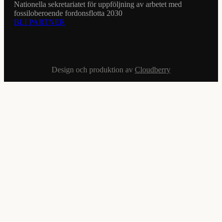
Nationella sekretariatet för uppföljning av arbetet med
fossiloberoende fordonsflotta 2030
BLI PARTNER
Design och produktion av
Cloudberry