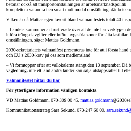
betonar också att transportomställningen är arbetsmarknadspolitik – g
komplettera varandra i en smart multimodal omställning, där betee
Vilken är då Mattias egen favorit bland valmanifestets totalt 40 insp
– Landets kommuner är frustrerade över att de inte har verktygen de 
införa trängselavgifter eller införa avgasfria zoner för lätta lastbil
omställningen, säger Mattias Goldmann.
2030-sekretariatets valmanifest presenteras inte för att i första h
och EU:s 2030-krav på oss som medlemsland.
– Vi formtoppar efter att vallokalerna stängt den 13 september. Då bi
vägledning, inte ett land andra länder kan sälja utsläppsrätter till 
Valmanifestet hittar du här
För ytterligare information vänligen kontakta
VD Mattias Goldmann, 070-309 00 45,
mattias.goldmann
@2030sekr
Kommunikationsstrateg Sara Sekund, 073-247 60 00,
sara.sekund@