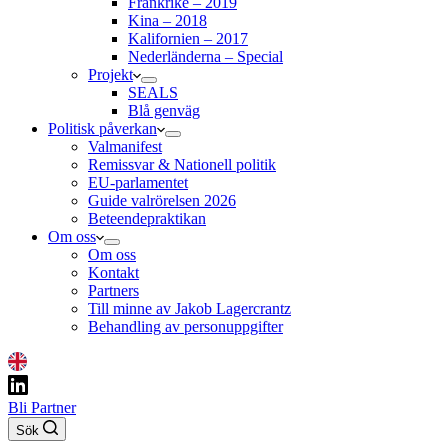
Frankrike – 2019
Kina – 2018
Kalifornien – 2017
Nederländerna – Special
Projekt
SEALS
Blå genväg
Politisk påverkan
Valmanifest
Remissvar & Nationell politik
EU-parlamentet
Guide valrörelsen 2026
Beteendepraktikan
Om oss
Om oss
Kontakt
Partners
Till minne av Jakob Lagercrantz
Behandling av personuppgifter
Bli Partner
Sök