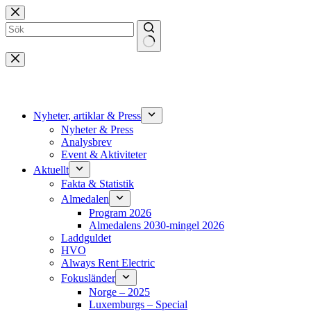
Hoppa
till
innehåll
Inga
resultat
Nyheter, artiklar & Press
Nyheter & Press
Analysbrev
Event & Aktiviteter
Aktuellt
Fakta & Statistik
Almedalen
Program 2026
Almedalens 2030-mingel 2026
Laddguldet
HVO
Always Rent Electric
Fokusländer
Norge – 2025
Luxemburgs – Special