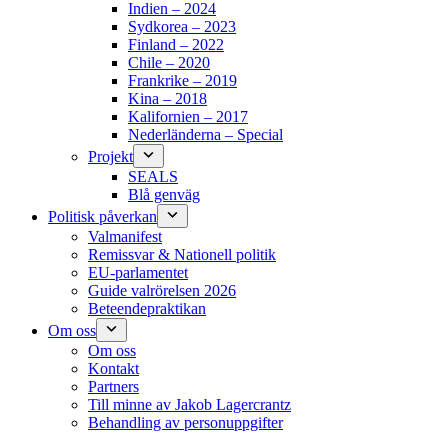
Indien – 2024
Sydkorea – 2023
Finland – 2022
Chile – 2020
Frankrike – 2019
Kina – 2018
Kalifornien – 2017
Nederländerna – Special
Projekt
SEALS
Blå genväg
Politisk påverkan
Valmanifest
Remissvar & Nationell politik
EU-parlamentet
Guide valrörelsen 2026
Beteendepraktikan
Om oss
Om oss
Kontakt
Partners
Till minne av Jakob Lagercrantz
Behandling av personuppgifter