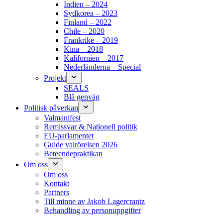
Indien – 2024
Sydkorea – 2023
Finland – 2022
Chile – 2020
Frankrike – 2019
Kina – 2018
Kalifornien – 2017
Nederländerna – Special
Projekt
SEALS
Blå genväg
Politisk påverkan
Valmanifest
Remissvar & Nationell politik
EU-parlamentet
Guide valrörelsen 2026
Beteendepraktikan
Om oss
Om oss
Kontakt
Partners
Till minne av Jakob Lagercrantz
Behandling av personuppgifter