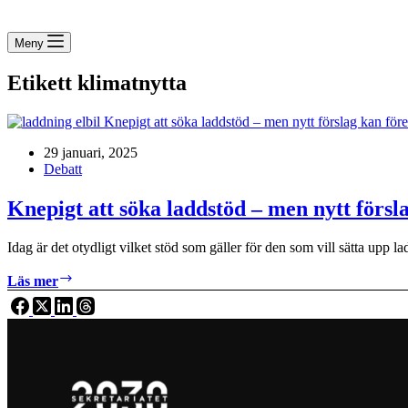
Meny
Etikett
klimatnytta
29 januari, 2025
Debatt
Knepigt att söka laddstöd – men nytt försla
Idag är det otydligt vilket stöd som gäller för den som vill sätta upp 
Knepigt
Läs mer
att
söka
laddstöd
–
men
nytt
förslag