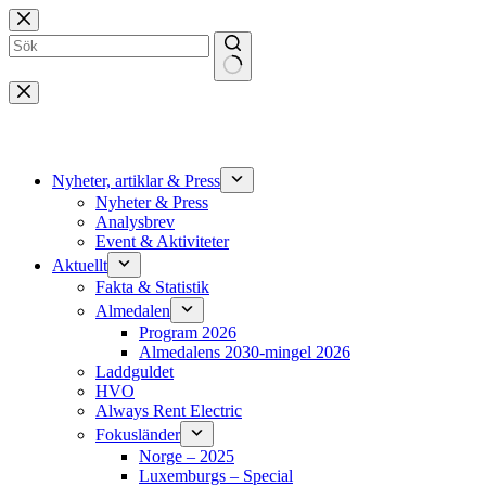
Hoppa
till
innehåll
Inga
resultat
Nyheter, artiklar & Press
Nyheter & Press
Analysbrev
Event & Aktiviteter
Aktuellt
Fakta & Statistik
Almedalen
Program 2026
Almedalens 2030-mingel 2026
Laddguldet
HVO
Always Rent Electric
Fokusländer
Norge – 2025
Luxemburgs – Special