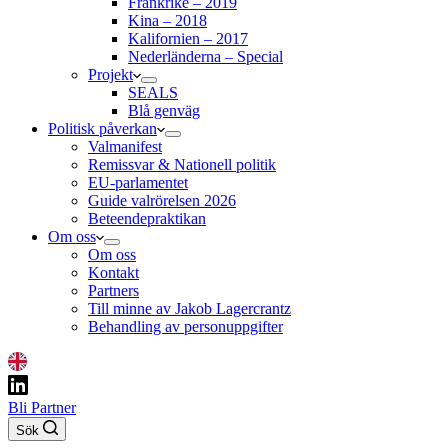
Frankrike – 2019
Kina – 2018
Kalifornien – 2017
Nederländerna – Special
Projekt
SEALS
Blå genväg
Politisk påverkan
Valmanifest
Remissvar & Nationell politik
EU-parlamentet
Guide valrörelsen 2026
Beteendepraktikan
Om oss
Om oss
Kontakt
Partners
Till minne av Jakob Lagercrantz
Behandling av personuppgifter
Bli Partner
Sök