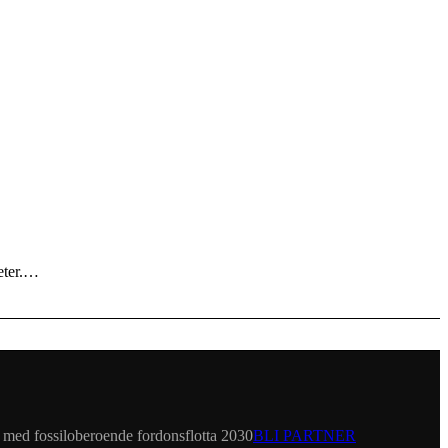
heter.…
et med fossiloberoende fordonsflotta 2030
BLI PARTNER