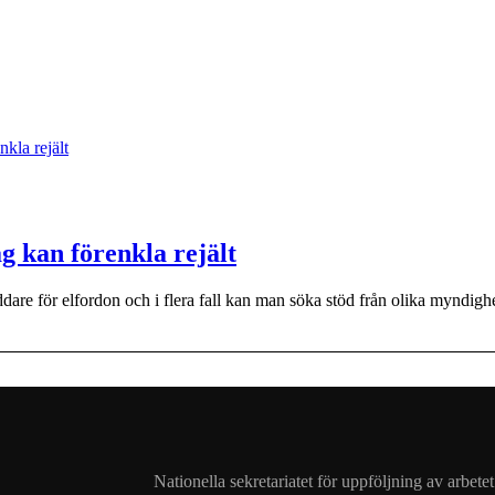
g kan förenkla rejält
laddare för elfordon och i flera fall kan man söka stöd från olika myndig
Nationella sekretariatet för uppföljning av arbet