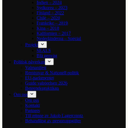
Indien – 2024
Sydkorea – 2023
Finland – 2022
Chile – 2020
Frankrike – 2019
Kina – 2018
Kalifornien – 2017
Nederländerna – Special
Projekt
SEALS
Blå genväg
Politisk påverkan
Valmanifest
Remissvar & Nationell politik
EU-parlamentet
Guide valrörelsen 2026
Beteendepraktikan
Om oss
Om oss
Kontakt
Partners
Till minne av Jakob Lagercrantz
Behandling av personuppgifter