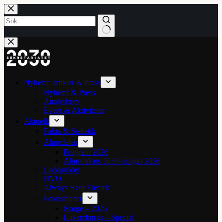
Hoppa
till
innehåll
Inga
resultat
Nyheter, artiklar & Press
Nyheter & Press
Analysbrev
Event & Aktiviteter
Aktuellt
Fakta & Statistik
Almedalen
Program 2026
Almedalens 2030-mingel 2026
Laddguldet
HVO
Always Rent Electric
Fokusländer
Norge – 2025
Luxemburgs – Special