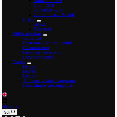
Frankrike – 2019
Kina – 2018
Kalifornien – 2017
Nederländerna – Special
Projekt
SEALS
Blå genväg
Politisk påverkan
Valmanifest
Remissvar & Nationell politik
EU-parlamentet
Guide valrörelsen 2026
Beteendepraktikan
Om oss
Om oss
Kontakt
Partners
Till minne av Jakob Lagercrantz
Behandling av personuppgifter
Bli Partner
Sök