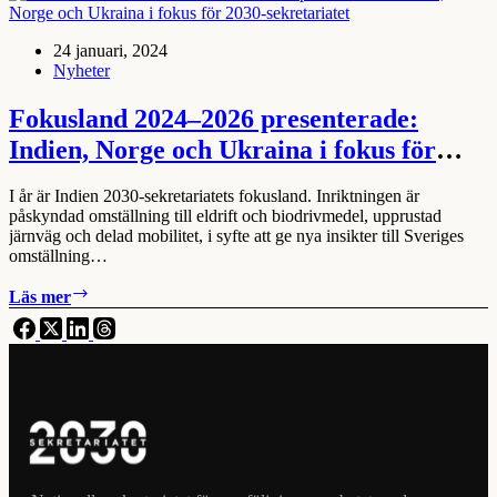
transportsystem
24 januari, 2024
Nyheter
Fokusland 2024–2026 presenterade:
Indien, Norge och Ukraina i fokus för
2030-sekretariatet
I år är Indien 2030-sekretariatets fokusland. Inriktningen är
påskyndad omställning till eldrift och biodrivmedel, upprustad
järnväg och delad mobilitet, i syfte att ge nya insikter till Sveriges
omställning…
Fokusland
Läs mer
2024–
2026
presenterade:
Indien,
Norge
och
Ukraina
i
fokus
för