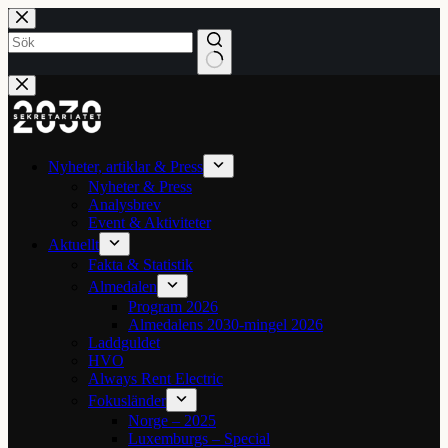
Hoppa
till
innehåll
Inga
resultat
Nyheter, artiklar & Press
Nyheter & Press
Analysbrev
Event & Aktiviteter
Aktuellt
Fakta & Statistik
Almedalen
Program 2026
Almedalens 2030-mingel 2026
Laddguldet
HVO
Always Rent Electric
Fokusländer
Norge – 2025
Luxemburgs – Special