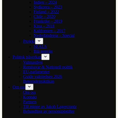
Indien – 2024
Sydkorea – 2023
Finland – 2022
Chile – 2020
Frankrike – 2019
Kina – 2018
Kalifornien – 2017
Nederländerna – Special
Projekt
SEALS
Blå genväg
Politisk påverkan
Valmanifest
Remissvar & Nationell politik
EU-parlamentet
Guide valrörelsen 2026
Beteendepraktikan
Om oss
Om oss
Kontakt
Partners
Till minne av Jakob Lagercrantz
Behandling av personuppgifter