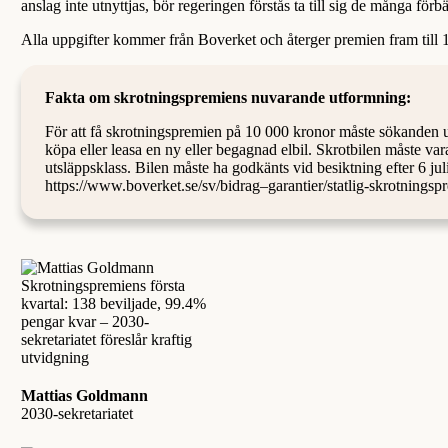
anslag inte utnyttjas, bör regeringen förstås ta till sig de många för
Alla uppgifter kommer från Boverket och återger premien fram till
Fakta om skrotningspremiens nuvarande utformning:
För att få skrotningspremien på 10 000 kronor måste sökanden u
köpa eller leasa en ny eller begagnad elbil. Skrotbilen måste va
utsläppsklass. Bilen måste ha godkänts vid besiktning efter 6 
https://www.boverket.se/sv/bidrag–garantier/statlig-skrotningsp
Mattias Goldmann
2030-sekretariatet