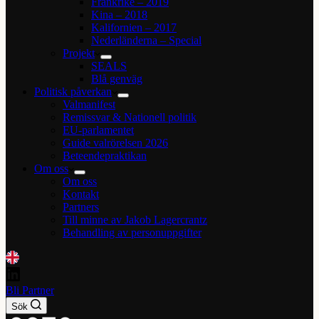
Frankrike – 2019
Kina – 2018
Kalifornien – 2017
Nederländerna – Special
Projekt
SEALS
Blå genväg
Politisk påverkan
Valmanifest
Remissvar & Nationell politik
EU-parlamentet
Guide valrörelsen 2026
Beteendepraktikan
Om oss
Om oss
Kontakt
Partners
Till minne av Jakob Lagercrantz
Behandling av personuppgifter
Bli Partner
Sök