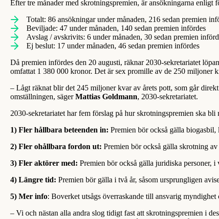
Efter tre månader med skrotningspremien, är ansökningarna enligt f
Totalt: 86 ansökningar under månaden, 216 sedan premien inf
Beviljade: 47 under månaden, 140 sedan premien infördes
Avslag / avskrivits: 6 under månaden, 30 sedan premien inför
Ej beslut: 17 under månaden, 46 sedan premien infördes
Då premien infördes den 20 augusti, räknar 2030-sekretariatet löpa
omfattat 1 380 000 kronor. Det är sex promille av de 250 miljoner k
– Lågt räknat blir det 245 miljoner kvar av årets pott, som går direkt
omställningen, säger
Mattias Goldmann
, 2030-sekretariatet.
2030-sekretariatet har fem förslag på hur skrotningspremien ska bli 
1) Fler hållbara beteenden in:
Premien bör också gälla biogasbil, k
2) Fler ohållbara fordon ut:
Premien bör också gälla skrotning av l
3) Fler aktörer med:
Premien bör också gälla juridiska personer, i 
4) Längre tid:
Premien bör gälla i två år, såsom ursprungligen aviser
5) Mer info
: Boverket utsågs överraskande till ansvarig myndighet o
– Vi och nästan alla andra slog tidigt fast att skrotningspremien i d