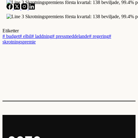
Etiketter
#
budget
#
elbil
#
laddning
#
pressmeddelande
#
regering
#
skrotningspremie