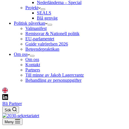
Nederländerna – Special
Projekt
SEALS
Blå genväg
Politisk påverkan
Valmanifest
Remissvar & Nationell politik
EU-parlamentet
Guide valrörelsen 2026
Beteendepraktikan
Om oss
Om oss
Kontakt
Partners
Till minne av Jakob Lagercrantz
Behandling av personuppgifter
Bli Partner
Sök
Meny