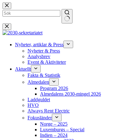
Hoppa
till
innehåll
Inga
resultat
Nyheter, artiklar & Press
Nyheter & Press
Analysbrev
Event & Aktiviteter
Aktuellt
Fakta & Statistik
Almedalen
Program 2026
Almedalens 2030-mingel 2026
Laddguldet
HVO
Always Rent Electric
Fokusländer
Norge – 2025
Luxemburgs – Special
Indien – 2024