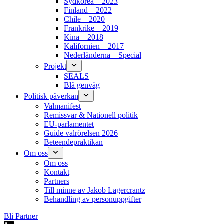
Sydkorea – 2023
Finland – 2022
Chile – 2020
Frankrike – 2019
Kina – 2018
Kalifornien – 2017
Nederländerna – Special
Projekt
SEALS
Blå genväg
Politisk påverkan
Valmanifest
Remissvar & Nationell politik
EU-parlamentet
Guide valrörelsen 2026
Beteendepraktikan
Om oss
Om oss
Kontakt
Partners
Till minne av Jakob Lagercrantz
Behandling av personuppgifter
Bli Partner