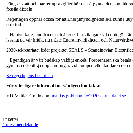
trängselskatt och parkeringsavgifter bör också gynna den som bidrar t
fossila dieseln.
Regeringen öppnar också för att Energimyndigheten ska kunna utlysa
om stöd.
– Hantverkare, budfirmor och åkerier har viktigare saker att göra än
lyssnat på vår kritik, nu måste Energimyndigheten och Naturvårdsv
2030-sekretariatet leder projektet SEALS – Scandinavian Electrified
– Egentligen är vårt budskap väldigt enkelt: Förorenaren ska betala 
gynnas i offentliga upphandlingar, vid pumpen eller laddaren och n
Se regeringens beslut här
För ytterligare information
,
vänligen kontakta:
VD Mattias Goldmann,
mattias.goldmann@2030sekretariatet.se
Etiketter
#
pressmeddelande