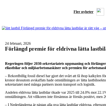
Fler nyheter
24 februari, 2026
Förlängd premie för eldrivna lätta lastbi
Regeringen följer 2030-sekretariatets uppmaning och förlänger p
ellastbilar och miljöarbetsmaskiner och premien för arbetsmas
– Rekordbillig fossil diesel har gjort det svårt att få ihop kalkylen 
kronor dessutom avskaffats hade omställningen av lätta lastbilssekt
sekretariatet med många partners inom transport och logistik.
Andelen eldrivna lätta lastbilar ökade var 2025 till 24.0% mot 22.1% 
omställningen. Att villkoren inte försämras är förstås positivt, men 20
– I Nederländerna är nästan alla nya lätta lastbilar eldrivna, efters