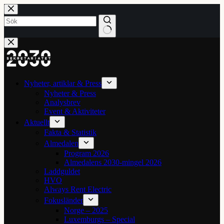
Hoppa
till
innehåll
Inga
resultat
Nyheter, artiklar & Press
Nyheter & Press
Analysbrev
Event & Aktiviteter
Aktuellt
Fakta & Statistik
Almedalen
Program 2026
Almedalens 2030-mingel 2026
Laddguldet
HVO
Always Rent Electric
Fokusländer
Norge – 2025
Luxemburgs – Special