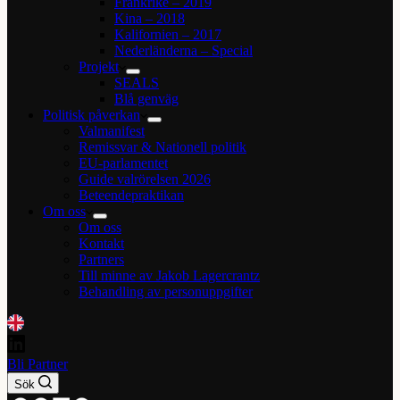
Frankrike – 2019
Kina – 2018
Kalifornien – 2017
Nederländerna – Special
Projekt
SEALS
Blå genväg
Politisk påverkan
Valmanifest
Remissvar & Nationell politik
EU-parlamentet
Guide valrörelsen 2026
Beteendepraktikan
Om oss
Om oss
Kontakt
Partners
Till minne av Jakob Lagercrantz
Behandling av personuppgifter
Bli Partner
Sök