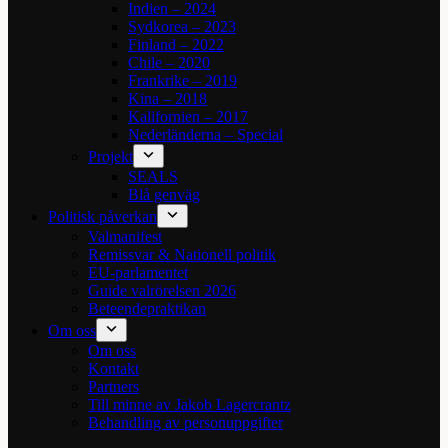
Indien – 2024
Sydkorea – 2023
Finland – 2022
Chile – 2020
Frankrike – 2019
Kina – 2018
Kalifornien – 2017
Nederländerna – Special
Projekt
SEALS
Blå genväg
Politisk påverkan
Valmanifest
Remissvar & Nationell politik
EU-parlamentet
Guide valrörelsen 2026
Beteendepraktikan
Om oss
Om oss
Kontakt
Partners
Till minne av Jakob Lagercrantz
Behandling av personuppgifter