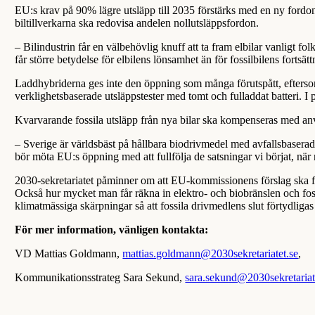
EU:s krav på 90% lägre utsläpp till 2035 förstärks med en ny fordon
biltillverkarna ska redovisa andelen nollutsläppsfordon.
– Bilindustrin får en välbehövlig knuff att ta fram elbilar vanligt fol
får större betydelse för elbilens lönsamhet än för fossilbilens fortsätt
Laddhybriderna ges inte den öppning som många förutspått, eftersom E
verklighetsbaserade utsläppstester med tomt och fulladdat batteri. 
Kvarvarande fossila utsläpp från nya bilar ska kompenseras med anvä
– Sverige är världsbäst på hållbara biodrivmedel med avfallsbaserad bi
bör möta EU:s öppning med att fullfölja de satsningar vi börjat, när
2030-sekretariatet påminner om att EU-kommissionens förslag ska för
Också hur mycket man får räkna in elektro- och biobränslen och fossil
klimatmässiga skärpningar så att fossila drivmedlens slut förtydligas 
För mer information, vänligen kontakta:
VD Mattias Goldmann,
mattias.goldmann@2030sekretariatet.se
,
Kommunikationsstrateg Sara Sekund,
sara.sekund@2030sekretariat