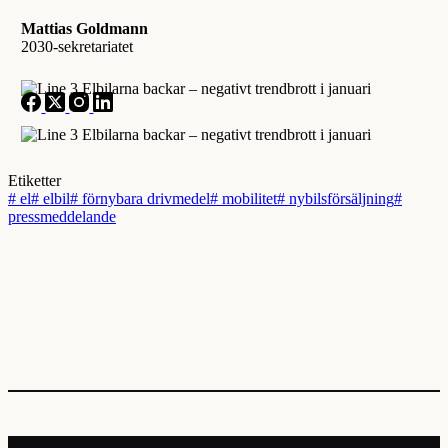
Mattias Goldmann
2030-sekretariatet
Etiketter
#
el
#
elbil
#
förnybara drivmedel
#
mobilitet
#
nybilsförsäljning
#
pressmeddelande