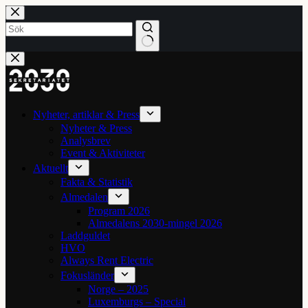
Hoppa
till
innehåll
Inga
resultat
Nyheter, artiklar & Press
Nyheter & Press
Analysbrev
Event & Aktiviteter
Aktuellt
Fakta & Statistik
Almedalen
Program 2026
Almedalens 2030-mingel 2026
Laddguldet
HVO
Always Rent Electric
Fokusländer
Norge – 2025
Luxemburgs – Special