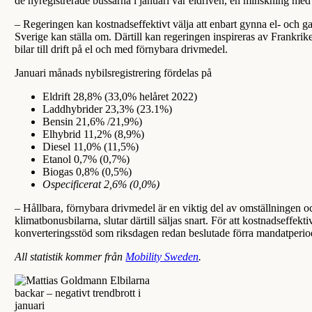
de nyregistrerade bussarna i januari var eldriven, en minskning med
– Regeringen kan kostnadseffektivt välja att enbart gynna el- och gas
Sverige kan ställa om. Därtill kan regeringen inspireras av Frankrik
bilar till drift på el och med förnybara drivmedel.
Januari månads nybilsregistrering fördelas på
Eldrift 28,8% (33,0% helåret 2022)
Laddhybrider 23,3% (23.1%)
Bensin 21,6% /21,9%)
Elhybrid 11,2% (8,9%)
Diesel 11,0% (11,5%)
Etanol 0,7% (0,7%)
Biogas 0,8% (0,5%)
Ospecificerat 2,6% (0,0%)
– Hållbara, förnybara drivmedel är en viktig del av omställningen oc
klimatbonusbilarna, slutar därtill säljas snart. För att kostnadseffek
konverteringsstöd som riksdagen redan beslutade förra mandatperio
All statistik kommer från
Mobility Sweden
.