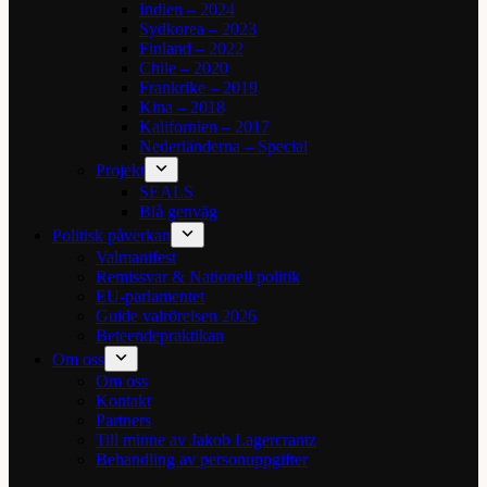
Indien – 2024
Sydkorea – 2023
Finland – 2022
Chile – 2020
Frankrike – 2019
Kina – 2018
Kalifornien – 2017
Nederländerna – Special
Projekt
SEALS
Blå genväg
Politisk påverkan
Valmanifest
Remissvar & Nationell politik
EU-parlamentet
Guide valrörelsen 2026
Beteendepraktikan
Om oss
Om oss
Kontakt
Partners
Till minne av Jakob Lagercrantz
Behandling av personuppgifter