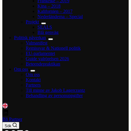
Frankrike – 2019
Kina – 2018
Kalifornien – 2017
Nederländerna – Special
Projekt
SEALS
Blå genväg
Politisk påverkan
Valmanifest
Remissvar & Nationell politik
EU-parlamentet
Guide valrörelsen 2026
Beteendepraktikan
Om oss
Om oss
Kontakt
Partners
Till minne av Jakob Lagercrantz
Behandling av personuppgifter
Bli Partner
Sök