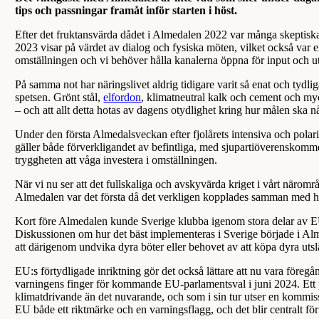
tips och passningar framåt inför starten i höst.
Efter det fruktansvärda dådet i Almedalen 2022 var många skeptiska
2023 visar på värdet av dialog och fysiska möten, vilket också var e
omställningen och vi behöver hålla kanalerna öppna för input och u
På samma not har näringslivet aldrig tidigare varit så enat och tydlig
spetsen. Grönt stål,
elfordon
, klimatneutral kalk och cement och myc
– och att allt detta hotas av dagens otydlighet kring hur målen ska nås
Under den första Almedalsveckan efter fjolårets intensiva och polaris
gäller både förverkligandet av befintliga, med sjupartiöverenskom
tryggheten att våga investera i omställningen.
När vi nu ser att det fullskaliga och avskyvärda kriget i vårt närområ
Almedalen var det första då det verkligen kopplades samman med hu
Kort före Almedalen kunde Sverige klubba igenom stora delar av EU
Diskussionen om hur det bäst implementeras i Sverige började i Alm
att därigenom undvika dyra böter eller behovet av att köpa dyra utsl
EU:s förtydligade inriktning gör det också lättare att nu vara föregå
varningens finger för kommande EU-parlamentsval i juni 2024. Ett pa
klimatdrivande än det nuvarande, och som i sin tur utser en kommis
EU både ett riktmärke och en varningsflagg, och det blir centralt 