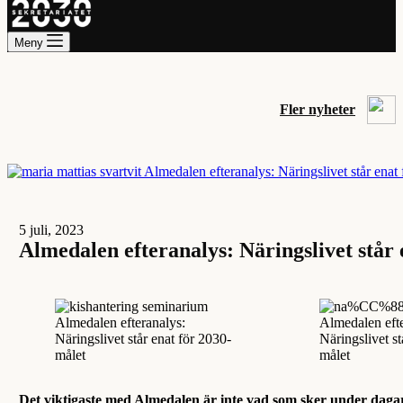
Meny
Fler nyheter
5 juli, 2023
Almedalen efteranalys: Näringslivet står 
Det viktigaste med Almedalen är inte vad som sker under dagarna