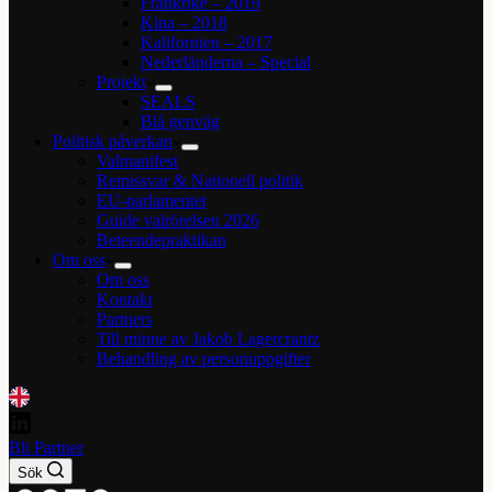
Frankrike – 2019
Kina – 2018
Kalifornien – 2017
Nederländerna – Special
Projekt
SEALS
Blå genväg
Politisk påverkan
Valmanifest
Remissvar & Nationell politik
EU-parlamentet
Guide valrörelsen 2026
Beteendepraktikan
Om oss
Om oss
Kontakt
Partners
Till minne av Jakob Lagercrantz
Behandling av personuppgifter
Bli Partner
Sök