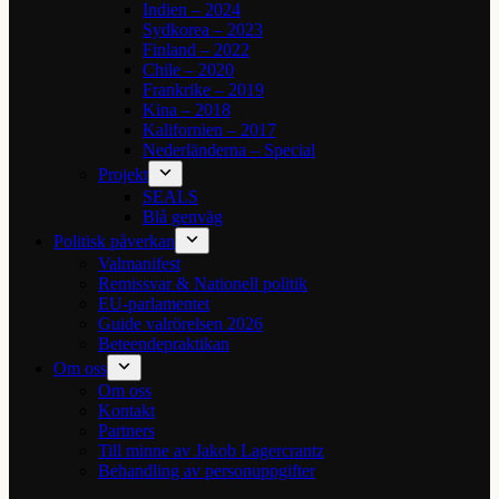
Indien – 2024
Sydkorea – 2023
Finland – 2022
Chile – 2020
Frankrike – 2019
Kina – 2018
Kalifornien – 2017
Nederländerna – Special
Projekt
SEALS
Blå genväg
Politisk påverkan
Valmanifest
Remissvar & Nationell politik
EU-parlamentet
Guide valrörelsen 2026
Beteendepraktikan
Om oss
Om oss
Kontakt
Partners
Till minne av Jakob Lagercrantz
Behandling av personuppgifter