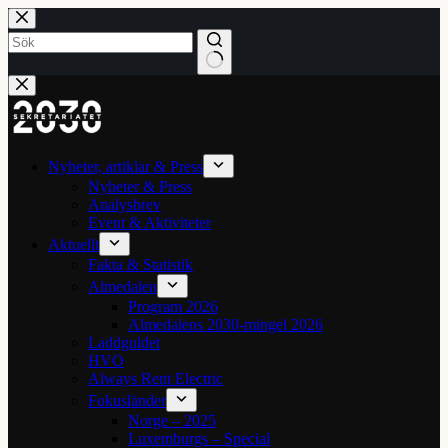
Hoppa
till
innehåll
Inga
resultat
Nyheter, artiklar & Press
Nyheter & Press
Analysbrev
Event & Aktiviteter
Aktuellt
Fakta & Statistik
Almedalen
Program 2026
Almedalens 2030-mingel 2026
Laddguldet
HVO
Always Rent Electric
Fokusländer
Norge – 2025
Luxemburgs – Special