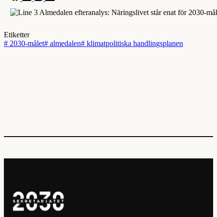
Etiketter
#
2030-målet
#
almedalen
#
klimatpolitiska handlingsplanen