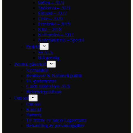
Indien – 2024
Sydkorea – 2023
Finland – 2022
Chile – 2020
Frankrike – 2019
Kina – 2018
Kalifornien – 2017
Nederländerna – Special
Projekt
SEALS
Blå genväg
Politisk påverkan
Valmanifest
Remissvar & Nationell politik
EU-parlamentet
Guide valrörelsen 2026
Beteendepraktikan
Om oss
Om oss
Kontakt
Partners
Till minne av Jakob Lagercrantz
Behandling av personuppgifter