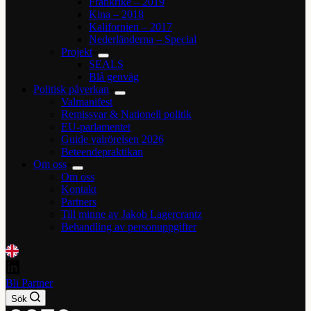
Frankrike – 2019
Kina – 2018
Kalifornien – 2017
Nederländerna – Special
Projekt
SEALS
Blå genväg
Politisk påverkan
Valmanifest
Remissvar & Nationell politik
EU-parlamentet
Guide valrörelsen 2026
Beteendepraktikan
Om oss
Om oss
Kontakt
Partners
Till minne av Jakob Lagercrantz
Behandling av personuppgifter
Bli Partner
Sök