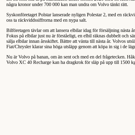
några kronor under 700 000 kan man undra om Volvo tänkt rätt.
Syskonföretaget Polstar lanserade nyligen Polestar 2, med en räckvidd
oss ta räckviddssiffrorna med en nypa salt.
Bilföretagen tävlar om att lansera elbilar idag för försäljning nästa
Fokus på elbilar just nu är förståeligt, en elbil räknas dubbelt och s
sälja elbilar innan årsskiftet. Bättre att vänta till nästa år. Volvo
Fiat/Chrysler klarar sina höga utsläpp genom att köpa in sig i de l
Nu är Volvo på banan, om än sent och med en del frågetecken. Håkan 
Volvo XC 40 Recharge kan ha dragkrok för släp på upp till 1500 k