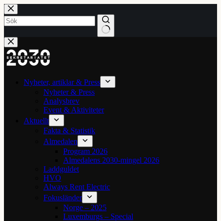
Hoppa
till
innehåll
Inga
resultat
Nyheter, artiklar & Press
Nyheter & Press
Analysbrev
Event & Aktiviteter
Aktuellt
Fakta & Statistik
Almedalen
Program 2026
Almedalens 2030-mingel 2026
Laddguldet
HVO
Always Rent Electric
Fokusländer
Norge – 2025
Luxemburgs – Special