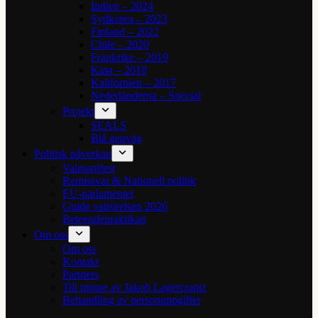
Indien – 2024
Sydkorea – 2023
Finland – 2022
Chile – 2020
Frankrike – 2019
Kina – 2018
Kalifornien – 2017
Nederländerna – Special
Projekt
SEALS
Blå genväg
Politisk påverkan
Valmanifest
Remissvar & Nationell politik
EU-parlamentet
Guide valrörelsen 2026
Beteendepraktikan
Om oss
Om oss
Kontakt
Partners
Till minne av Jakob Lagercrantz
Behandling av personuppgifter