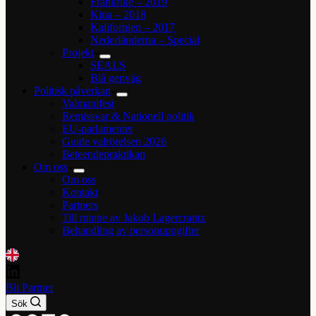
Frankrike – 2019
Kina – 2018
Kalifornien – 2017
Nederländerna – Special
Projekt
SEALS
Blå genväg
Politisk påverkan
Valmanifest
Remissvar & Nationell politik
EU-parlamentet
Guide valrörelsen 2026
Beteendepraktikan
Om oss
Om oss
Kontakt
Partners
Till minne av Jakob Lagercrantz
Behandling av personuppgifter
Bli Partner
Sök