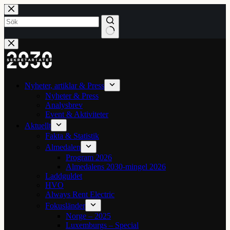
Hoppa
till
innehåll
Inga
resultat
Nyheter, artiklar & Press
Nyheter & Press
Analysbrev
Event & Aktiviteter
Aktuellt
Fakta & Statistik
Almedalen
Program 2026
Almedalens 2030-mingel 2026
Laddguldet
HVO
Always Rent Electric
Fokusländer
Norge – 2025
Luxemburgs – Special