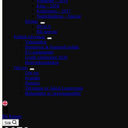
Frankrike – 2019
Kina – 2018
Kalifornien – 2017
Nederländerna – Special
Projekt
SEALS
Blå genväg
Politisk påverkan
Valmanifest
Remissvar & Nationell politik
EU-parlamentet
Guide valrörelsen 2026
Beteendepraktikan
Om oss
Om oss
Kontakt
Partners
Till minne av Jakob Lagercrantz
Behandling av personuppgifter
Bli Partner
Sök