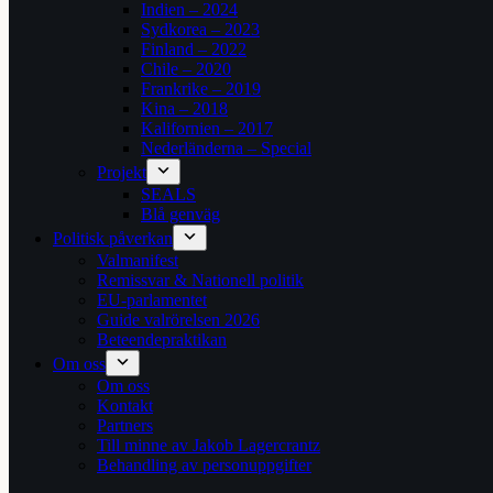
Indien – 2024
Sydkorea – 2023
Finland – 2022
Chile – 2020
Frankrike – 2019
Kina – 2018
Kalifornien – 2017
Nederländerna – Special
Projekt
SEALS
Blå genväg
Politisk påverkan
Valmanifest
Remissvar & Nationell politik
EU-parlamentet
Guide valrörelsen 2026
Beteendepraktikan
Om oss
Om oss
Kontakt
Partners
Till minne av Jakob Lagercrantz
Behandling av personuppgifter