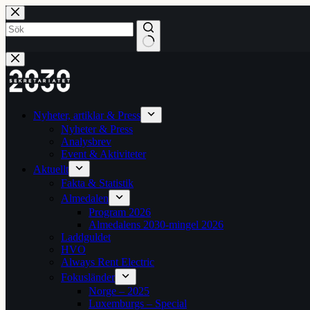
Hoppa
till
innehåll
Inga
resultat
Nyheter, artiklar & Press
Nyheter & Press
Analysbrev
Event & Aktiviteter
Aktuellt
Fakta & Statistik
Almedalen
Program 2026
Almedalens 2030-mingel 2026
Laddguldet
HVO
Always Rent Electric
Fokusländer
Norge – 2025
Luxemburgs – Special