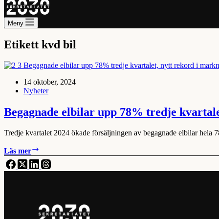
Meny
Etikett
kvd bil
14 oktober, 2024
Nyheter
Begagnade elbilar upp 78% tredje kvartale
Tredje kvartalet 2024 ökade försäljningen av begagnade elbilar hela 7
Begagnade
Läs mer
elbilar
upp
78%
tredje
kvartalet,
nytt
rekord