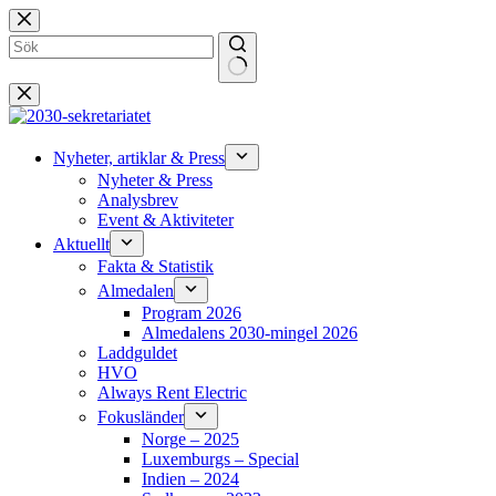
Hoppa
till
innehåll
Inga
resultat
Nyheter, artiklar & Press
Nyheter & Press
Analysbrev
Event & Aktiviteter
Aktuellt
Fakta & Statistik
Almedalen
Program 2026
Almedalens 2030-mingel 2026
Laddguldet
HVO
Always Rent Electric
Fokusländer
Norge – 2025
Luxemburgs – Special
Indien – 2024