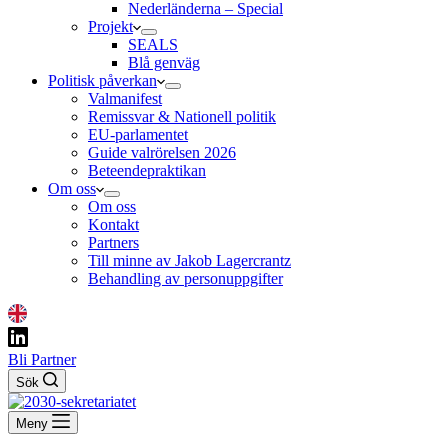
Nederländerna – Special
Projekt
SEALS
Blå genväg
Politisk påverkan
Valmanifest
Remissvar & Nationell politik
EU-parlamentet
Guide valrörelsen 2026
Beteendepraktikan
Om oss
Om oss
Kontakt
Partners
Till minne av Jakob Lagercrantz
Behandling av personuppgifter
Bli Partner
Sök
Meny