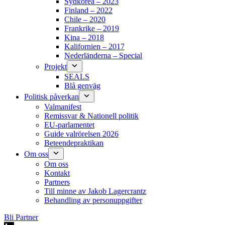
Sydkorea – 2023
Finland – 2022
Chile – 2020
Frankrike – 2019
Kina – 2018
Kalifornien – 2017
Nederländerna – Special
Projekt
SEALS
Blå genväg
Politisk påverkan
Valmanifest
Remissvar & Nationell politik
EU-parlamentet
Guide valrörelsen 2026
Beteendepraktikan
Om oss
Om oss
Kontakt
Partners
Till minne av Jakob Lagercrantz
Behandling av personuppgifter
Bli Partner