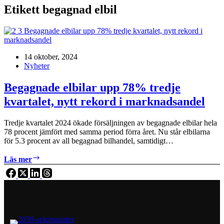
Etikett
begagnad elbil
14 oktober, 2024
Nyheter
Begagnade elbilar upp 78% tredje
kvartalet, nytt rekord i marknadsandel
Tredje kvartalet 2024 ökade försäljningen av begagnade elbilar hela
78 procent jämfört med samma period förra året. Nu står elbilarna
för 5.3 procent av all begagnad bilhandel, samtidigt…
Begagnade
Läs mer
elbilar
upp
78%
tredje
kvartalet,
nytt
rekord