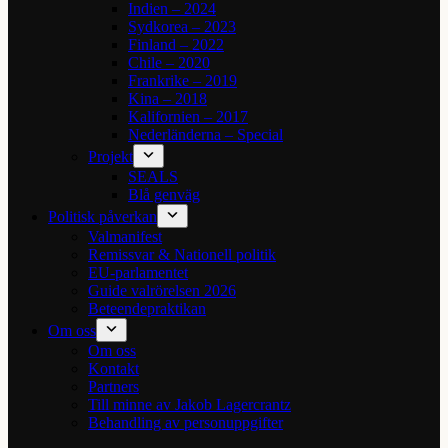
Indien – 2024
Sydkorea – 2023
Finland – 2022
Chile – 2020
Frankrike – 2019
Kina – 2018
Kalifornien – 2017
Nederländerna – Special
Projekt
SEALS
Blå genväg
Politisk påverkan
Valmanifest
Remissvar & Nationell politik
EU-parlamentet
Guide valrörelsen 2026
Beteendepraktikan
Om oss
Om oss
Kontakt
Partners
Till minne av Jakob Lagercrantz
Behandling av personuppgifter