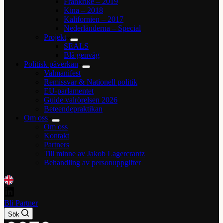
Frankrike – 2019
Kina – 2018
Kalifornien – 2017
Nederländerna – Special
Projekt
SEALS
Blå genväg
Politisk påverkan
Valmanifest
Remissvar & Nationell politik
EU-parlamentet
Guide valrörelsen 2026
Beteendepraktikan
Om oss
Om oss
Kontakt
Partners
Till minne av Jakob Lagercrantz
Behandling av personuppgifter
Bli Partner
Sök