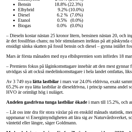
Bensin 18.8% (22.3%)
Elhybrid 9.2% (10.0%)
Diesel 6.2 % (7.0%)
Etanol 0.5% (0.0%)
Biogas 0.0% (0.0%)
– Dieseln kostar nästan 25 kronor litern, bensinen nästan 20, och ing
är det fossilfrias chans; nu bör stimulansen inriktas på att påskynd
ensidigt sänka skatten på fossil bensin och diesel – gynna istället fo
Mars är första månaden med nya elbilspremien som infördes 18 mars,
– Premiens fokus på låginkomsttagare innebär att den mest gynnar för
utvidgas så att också medelinkomsttagare i hela landet omfattas, lik
Av 3 749 nya
lätta lastbilar
i mars var 24.0% eldrivna, exakt samma
65.2% av nya lätta lastbilar är dieseldrivna, i princip samma andel 
HVO är orimligt hög i nuläget.
Andelen gasdrivna tunga lastbilar ökade
i mars till 15.2%, och 
– Låt oss inte dra för stora växlar på en enskild månads statistik, men
uppmanar vi Energimyndigheten att lära sig av Naturvårdsverket, s
väntetid eller längre, säger Goldmann.