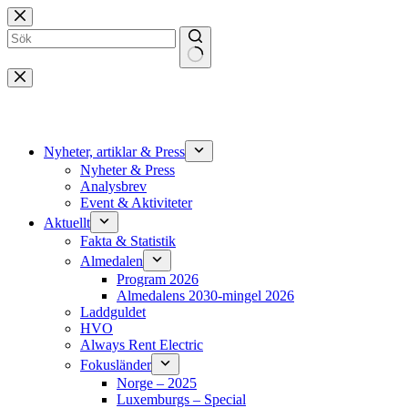
Hoppa
till
innehåll
Inga
resultat
Nyheter, artiklar & Press
Nyheter & Press
Analysbrev
Event & Aktiviteter
Aktuellt
Fakta & Statistik
Almedalen
Program 2026
Almedalens 2030-mingel 2026
Laddguldet
HVO
Always Rent Electric
Fokusländer
Norge – 2025
Luxemburgs – Special