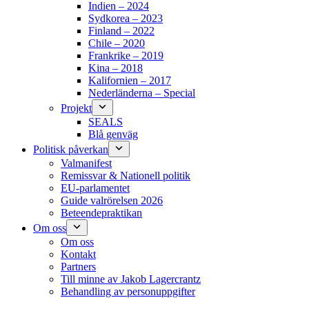
Indien – 2024
Sydkorea – 2023
Finland – 2022
Chile – 2020
Frankrike – 2019
Kina – 2018
Kalifornien – 2017
Nederländerna – Special
Projekt
SEALS
Blå genväg
Politisk påverkan
Valmanifest
Remissvar & Nationell politik
EU-parlamentet
Guide valrörelsen 2026
Beteendepraktikan
Om oss
Om oss
Kontakt
Partners
Till minne av Jakob Lagercrantz
Behandling av personuppgifter