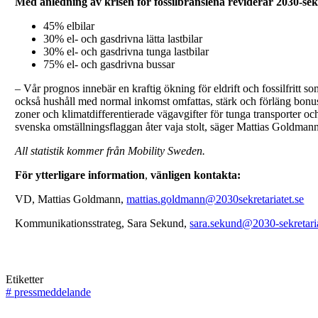
Med anledning av krisen för fossilbränslena reviderar 2030-sekr
45% elbilar
30% el- och gasdrivna lätta lastbilar
30% el- och gasdrivna tunga lastbilar
75% el- och gasdrivna bussar
– Vår prognos innebär en kraftig ökning för eldrift och fossilfritt so
också hushåll med normal inkomst omfattas, stärk och förläng bonus-
zoner och klimatdifferentierade vägavgifter för tunga transporter och
svenska omställningsflaggan åter vaja stolt, säger Mattias Goldman
All statistik kommer från Mobility Sweden.
För ytterligare information
,
vänligen kontakta:
VD, Mattias Goldmann,
mattias.goldmann@2030sekretariatet.se
Kommunikationsstrateg, Sara Sekund,
sara.sekund@2030-sekretari
Etiketter
#
pressmeddelande