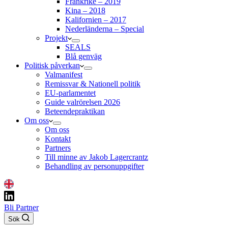
Frankrike – 2019
Kina – 2018
Kalifornien – 2017
Nederländerna – Special
Projekt
SEALS
Blå genväg
Politisk påverkan
Valmanifest
Remissvar & Nationell politik
EU-parlamentet
Guide valrörelsen 2026
Beteendepraktikan
Om oss
Om oss
Kontakt
Partners
Till minne av Jakob Lagercrantz
Behandling av personuppgifter
Bli Partner
Sök