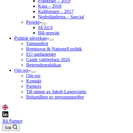
Frankrike – 2019
Kina – 2018
Kalifornien – 2017
Nederländerna – Special
Projekt
SEALS
Blå genväg
Politisk påverkan
Valmanifest
Remissvar & Nationell politik
EU-parlamentet
Guide valrörelsen 2026
Beteendepraktikan
Om oss
Om oss
Kontakt
Partners
Till minne av Jakob Lagercrantz
Behandling av personuppgifter
Bli Partner
Sök