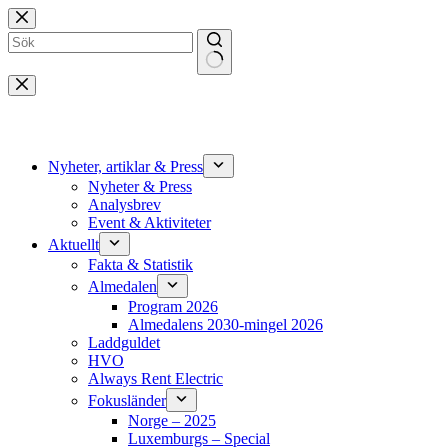
Hoppa
till
innehåll
Inga
resultat
Nyheter, artiklar & Press
Nyheter & Press
Analysbrev
Event & Aktiviteter
Aktuellt
Fakta & Statistik
Almedalen
Program 2026
Almedalens 2030-mingel 2026
Laddguldet
HVO
Always Rent Electric
Fokusländer
Norge – 2025
Luxemburgs – Special