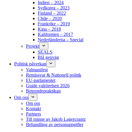
Indien – 2024
Sydkorea – 2023
Finland – 2022
Chile – 2020
Frankrike – 2019
Kina – 2018
Kalifornien – 2017
Nederländerna – Special
Projekt
SEALS
Blå genväg
Politisk påverkan
Valmanifest
Remissvar & Nationell politik
EU-parlamentet
Guide valrörelsen 2026
Beteendepraktikan
Om oss
Om oss
Kontakt
Partners
Till minne av Jakob Lagercrantz
Behandling av personuppgifter