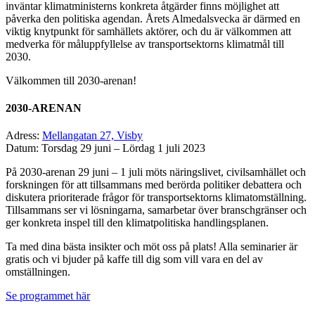
inväntar klimatministerns konkreta åtgärder finns möjlighet att
påverka den politiska agendan. Årets Almedalsvecka är därmed en
viktig knytpunkt för samhällets aktörer, och du är välkommen att
medverka för måluppfyllelse av transportsektorns klimatmål till
2030.
Välkommen till 2030-arenan!
2030-ARENAN
Adress:
Mellangatan 27, Visby
Datum: Torsdag 29 juni – Lördag 1 juli 2023
På 2030-arenan 29 juni – 1 juli möts näringslivet, civilsamhället och
forskningen för att tillsammans med berörda politiker debattera och
diskutera prioriterade frågor för transportsektorns klimatomställning.
Tillsammans ser vi lösningarna, samarbetar över branschgränser och
ger konkreta inspel till den klimatpolitiska handlingsplanen.
Ta med dina bästa insikter och möt oss på plats! Alla seminarier är
gratis och vi bjuder på kaffe till dig som vill vara en del av
omställningen.
Se programmet här