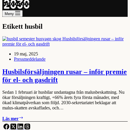
Meny
Etikett
husbil
19 maj, 2025
Pressmeddelande
Husbilsförsäljningen rusar – inför premie
för el- och gasdrift
Sedan 1 februari är husbilar undantagna från malusbeskattning. Nu
ökar försäljningen kraftigt, +66% årets fyra första månader, med
ökad klimatpåverkan som följd. 2030-sekretariatet beklagar att
malus-skatten avskaffades, och…
Husbilsförsäljningen
Läs mer
rusar
–