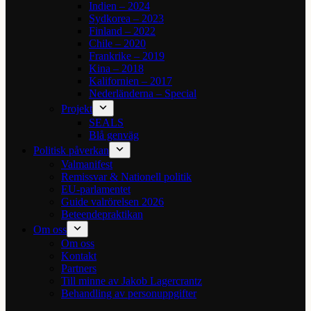
Indien – 2024
Sydkorea – 2023
Finland – 2022
Chile – 2020
Frankrike – 2019
Kina – 2018
Kalifornien – 2017
Nederländerna – Special
Projekt
SEALS
Blå genväg
Politisk påverkan
Valmanifest
Remissvar & Nationell politik
EU-parlamentet
Guide valrörelsen 2026
Beteendepraktikan
Om oss
Om oss
Kontakt
Partners
Till minne av Jakob Lagercrantz
Behandling av personuppgifter