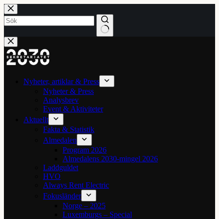
Hoppa
till
innehåll
Inga
resultat
Nyheter, artiklar & Press
Nyheter & Press
Analysbrev
Event & Aktiviteter
Aktuellt
Fakta & Statistik
Almedalen
Program 2026
Almedalens 2030-mingel 2026
Laddguldet
HVO
Always Rent Electric
Fokusländer
Norge – 2025
Luxemburgs – Special