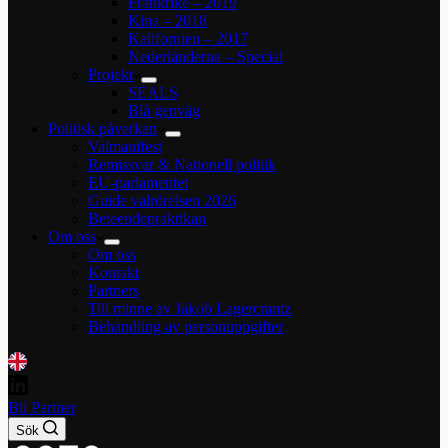
Frankrike – 2019
Kina – 2018
Kalifornien – 2017
Nederländerna – Special
Projekt
SEALS
Blå genväg
Politisk påverkan
Valmanifest
Remissvar & Nationell politik
EU-parlamentet
Guide valrörelsen 2026
Beteendepraktikan
Om oss
Om oss
Kontakt
Partners
Till minne av Jakob Lagercrantz
Behandling av personuppgifter
Bli Partner
Sök