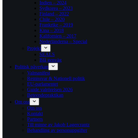
Indien – 2024
Sydkorea – 2023
Finland – 2022
Chile – 2020
Frankrike – 2019
Kina – 2018
Kalifornien – 2017
Nederländerna – Special
Projekt
SEALS
Blå genväg
Politisk påverkan
Valmanifest
Remissvar & Nationell politik
EU-parlamentet
Guide valrörelsen 2026
Beteendepraktikan
Om oss
Om oss
Kontakt
Partners
Till minne av Jakob Lagercrantz
Behandling av personuppgifter