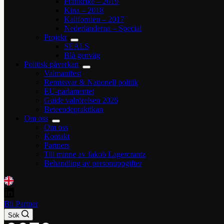
Frankrike – 2019
Kina – 2018
Kalifornien – 2017
Nederländerna – Special
Projekt
SEALS
Blå genväg
Politisk påverkan
Valmanifest
Remissvar & Nationell politik
EU-parlamentet
Guide valrörelsen 2026
Beteendepraktikan
Om oss
Om oss
Kontakt
Partners
Till minne av Jakob Lagercrantz
Behandling av personuppgifter
Bli Partner
Sök