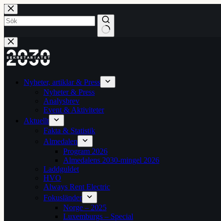
Hoppa
till
innehåll
Inga
resultat
Nyheter, artiklar & Press
Nyheter & Press
Analysbrev
Event & Aktiviteter
Aktuellt
Fakta & Statistik
Almedalen
Program 2026
Almedalens 2030-mingel 2026
Laddguldet
HVO
Always Rent Electric
Fokusländer
Norge – 2025
Luxemburgs – Special