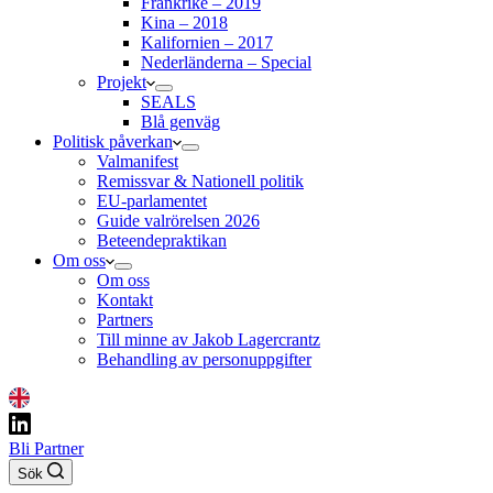
Frankrike – 2019
Kina – 2018
Kalifornien – 2017
Nederländerna – Special
Projekt
SEALS
Blå genväg
Politisk påverkan
Valmanifest
Remissvar & Nationell politik
EU-parlamentet
Guide valrörelsen 2026
Beteendepraktikan
Om oss
Om oss
Kontakt
Partners
Till minne av Jakob Lagercrantz
Behandling av personuppgifter
Bli Partner
Sök