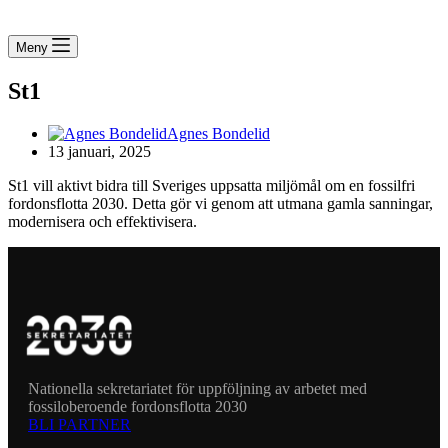
Meny
St1
Agnes Bondelid
13 januari, 2025
St1 vill aktivt bidra till Sveriges uppsatta miljömål om en fossilfri
fordonsflotta 2030. Detta gör vi genom att utmana gamla sanningar,
modernisera och effektivisera.
Nationella sekretariatet för uppföljning av arbetet med
fossiloberoende fordonsflotta 2030
BLI PARTNER