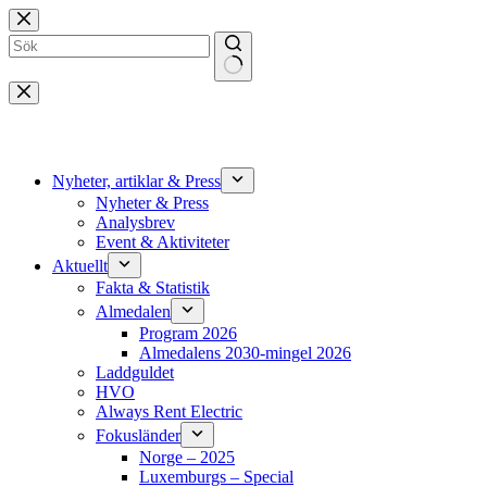
Hoppa
till
innehåll
Inga
resultat
Nyheter, artiklar & Press
Nyheter & Press
Analysbrev
Event & Aktiviteter
Aktuellt
Fakta & Statistik
Almedalen
Program 2026
Almedalens 2030-mingel 2026
Laddguldet
HVO
Always Rent Electric
Fokusländer
Norge – 2025
Luxemburgs – Special