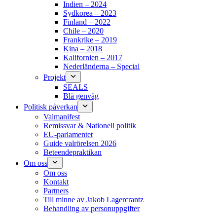
Indien – 2024
Sydkorea – 2023
Finland – 2022
Chile – 2020
Frankrike – 2019
Kina – 2018
Kalifornien – 2017
Nederländerna – Special
Projekt
SEALS
Blå genväg
Politisk påverkan
Valmanifest
Remissvar & Nationell politik
EU-parlamentet
Guide valrörelsen 2026
Beteendepraktikan
Om oss
Om oss
Kontakt
Partners
Till minne av Jakob Lagercrantz
Behandling av personuppgifter