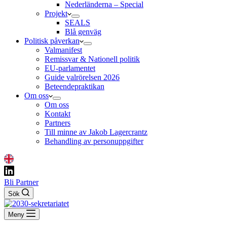
Nederländerna – Special
Projekt
SEALS
Blå genväg
Politisk påverkan
Valmanifest
Remissvar & Nationell politik
EU-parlamentet
Guide valrörelsen 2026
Beteendepraktikan
Om oss
Om oss
Kontakt
Partners
Till minne av Jakob Lagercrantz
Behandling av personuppgifter
Bli Partner
Sök
Meny