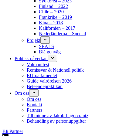
Sydkorea – 2023
Finland – 2022
Chile – 2020
Frankrike – 2019
Kina – 2018
Kalifornien – 2017
Nederländerna – Special
Projekt
SEALS
Blå genväg
Politisk påverkan
Valmanifest
Remissvar & Nationell politik
EU-parlamentet
Guide valrörelsen 2026
Beteendepraktikan
Om oss
Om oss
Kontakt
Partners
Till minne av Jakob Lagercrantz
Behandling av personuppgifter
Bli Partner