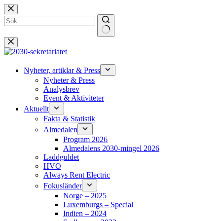
Hoppa
till
innehåll
Inga
resultat
Nyheter, artiklar & Press
Nyheter & Press
Analysbrev
Event & Aktiviteter
Aktuellt
Fakta & Statistik
Almedalen
Program 2026
Almedalens 2030-mingel 2026
Laddguldet
HVO
Always Rent Electric
Fokusländer
Norge – 2025
Luxemburgs – Special
Indien – 2024