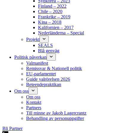
Sydkorea – 2023
Finland – 2022
Chile – 2020
Frankrike – 2019
Kina – 2018
Kalifornien – 2017
Nederländerna – Special
Projekt
SEALS
Blå genväg
Politisk påverkan
Valmanifest
Remissvar & Nationell politik
EU-parlamentet
Guide valrörelsen 2026
Beteendepraktikan
Om oss
Om oss
Kontakt
Partners
Till minne av Jakob Lagercrantz
Behandling av personuppgifter
Bli Partner