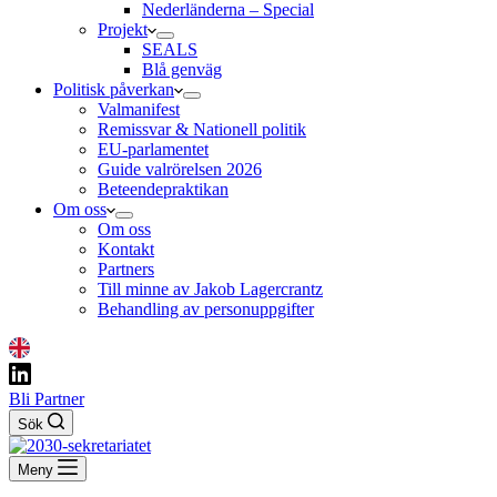
Nederländerna – Special
Projekt
SEALS
Blå genväg
Politisk påverkan
Valmanifest
Remissvar & Nationell politik
EU-parlamentet
Guide valrörelsen 2026
Beteendepraktikan
Om oss
Om oss
Kontakt
Partners
Till minne av Jakob Lagercrantz
Behandling av personuppgifter
Bli Partner
Sök
Meny