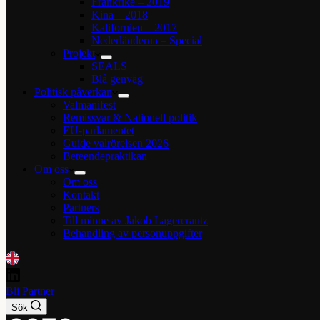
Frankrike – 2019
Kina – 2018
Kalifornien – 2017
Nederländerna – Special
Projekt
SEALS
Blå genväg
Politisk påverkan
Valmanifest
Remissvar & Nationell politik
EU-parlamentet
Guide valrörelsen 2026
Beteendepraktikan
Om oss
Om oss
Kontakt
Partners
Till minne av Jakob Lagercrantz
Behandling av personuppgifter
Bli Partner
Sök