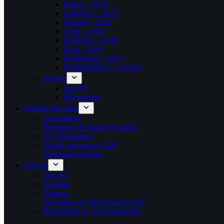
Indien – 2024
Sydkorea – 2023
Finland – 2022
Chile – 2020
Frankrike – 2019
Kina – 2018
Kalifornien – 2017
Nederländerna – Special
Projekt
SEALS
Blå genväg
Politisk påverkan
Valmanifest
Remissvar & Nationell politik
EU-parlamentet
Guide valrörelsen 2026
Beteendepraktikan
Om oss
Om oss
Kontakt
Partners
Till minne av Jakob Lagercrantz
Behandling av personuppgifter