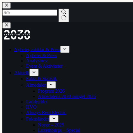
Hoppa
till
innehåll
Inga
resultat
Nyheter, artiklar & Press
Nyheter & Press
Analysbrev
Event & Aktiviteter
Aktuellt
Fakta & Statistik
Almedalen
Program 2026
Almedalens 2030-mingel 2026
Laddguldet
HVO
Always Rent Electric
Fokusländer
Norge – 2025
Luxemburgs – Special