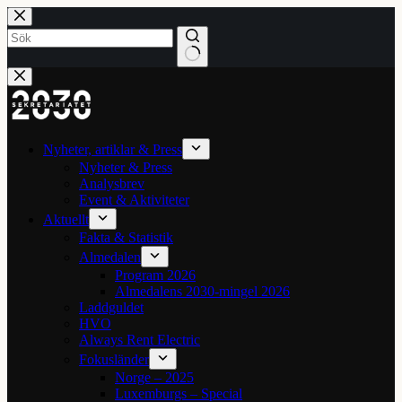
Hoppa
till
innehåll
Inga
resultat
Nyheter, artiklar & Press
Nyheter & Press
Analysbrev
Event & Aktiviteter
Aktuellt
Fakta & Statistik
Almedalen
Program 2026
Almedalens 2030-mingel 2026
Laddguldet
HVO
Always Rent Electric
Fokusländer
Norge – 2025
Luxemburgs – Special