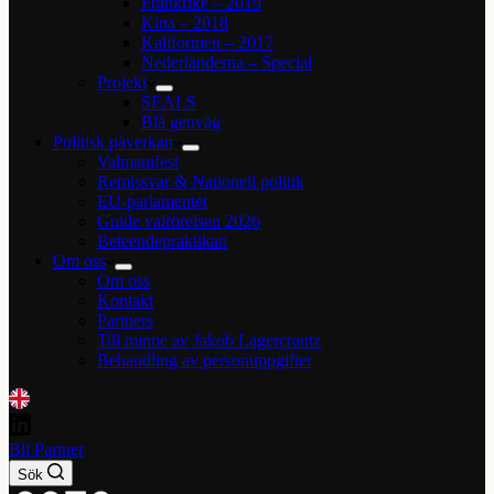
Frankrike – 2019
Kina – 2018
Kalifornien – 2017
Nederländerna – Special
Projekt
SEALS
Blå genväg
Politisk påverkan
Valmanifest
Remissvar & Nationell politik
EU-parlamentet
Guide valrörelsen 2026
Beteendepraktikan
Om oss
Om oss
Kontakt
Partners
Till minne av Jakob Lagercrantz
Behandling av personuppgifter
Bli Partner
Sök