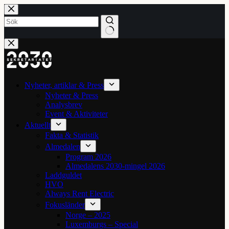
Hoppa
till
innehåll
Inga
resultat
Nyheter, artiklar & Press
Nyheter & Press
Analysbrev
Event & Aktiviteter
Aktuellt
Fakta & Statistik
Almedalen
Program 2026
Almedalens 2030-mingel 2026
Laddguldet
HVO
Always Rent Electric
Fokusländer
Norge – 2025
Luxemburgs – Special