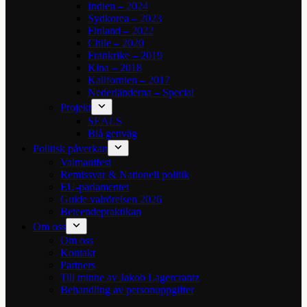
Indien – 2024
Sydkorea – 2023
Finland – 2022
Chile – 2020
Frankrike – 2019
Kina – 2018
Kalifornien – 2017
Nederländerna – Special
Projekt
SEALS
Blå genväg
Politisk påverkan
Valmanifest
Remissvar & Nationell politik
EU-parlamentet
Guide valrörelsen 2026
Beteendepraktikan
Om oss
Om oss
Kontakt
Partners
Till minne av Jakob Lagercrantz
Behandling av personuppgifter