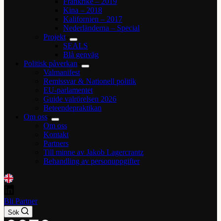
Frankrike – 2019
Kina – 2018
Kalifornien – 2017
Nederländerna – Special
Projekt
SEALS
Blå genväg
Politisk påverkan
Valmanifest
Remissvar & Nationell politik
EU-parlamentet
Guide valrörelsen 2026
Beteendepraktikan
Om oss
Om oss
Kontakt
Partners
Till minne av Jakob Lagercrantz
Behandling av personuppgifter
Bli Partner
Sök