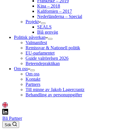
Frankrike – 2019
Kina – 2018
Kalifornien – 2017
Nederländerna – Special
Projekt
SEALS
Blå genväg
Politisk påverkan
Valmanifest
Remissvar & Nationell politik
EU-parlamentet
Guide valrörelsen 2026
Beteendepraktikan
Om oss
Om oss
Kontakt
Partners
Till minne av Jakob Lagercrantz
Behandling av personuppgifter
Bli Partner
Sök