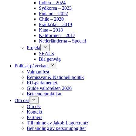
Indien – 2024
Sydkorea – 2023
Finland – 2022
Chile – 2020
Frankrike – 2019
Kina – 2018
Kalifornien – 2017
Nederländerna – Special
Projekt
SEALS
Blå genväg
Politisk påverkan
Valmanifest
Remissvar & Nationell politik
EU-parlamentet
Guide valrörelsen 2026
Beteendepraktikan
Om oss
Om oss
Kontakt
Partners
Till minne av Jakob Lagercrantz
Behandling av personuppgifter