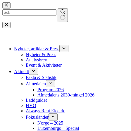
Hoppa
till
innehåll
Inga
resultat
Nyheter, artiklar & Press
Nyheter & Press
Analysbrev
Event & Aktiviteter
Aktuellt
Fakta & Statistik
Almedalen
Program 2026
Almedalens 2030-mingel 2026
Laddguldet
HVO
Always Rent Electric
Fokusländer
Norge – 2025
Luxemburgs – Special