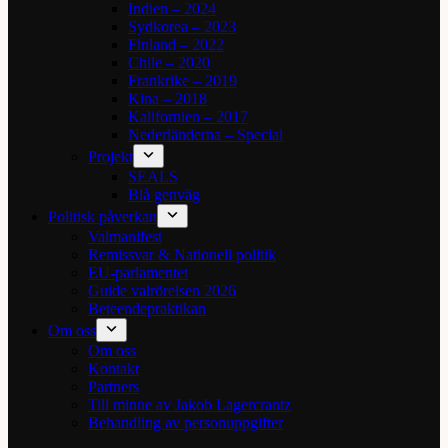
Indien – 2024
Sydkorea – 2023
Finland – 2022
Chile – 2020
Frankrike – 2019
Kina – 2018
Kalifornien – 2017
Nederländerna – Special
Projekt
SEALS
Blå genväg
Politisk påverkan
Valmanifest
Remissvar & Nationell politik
EU-parlamentet
Guide valrörelsen 2026
Beteendepraktikan
Om oss
Om oss
Kontakt
Partners
Till minne av Jakob Lagercrantz
Behandling av personuppgifter