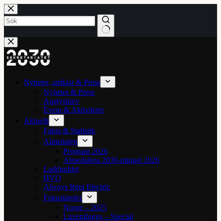
Hoppa
till
innehåll
Inga
resultat
Nyheter, artiklar & Press
Nyheter & Press
Analysbrev
Event & Aktiviteter
Aktuellt
Fakta & Statistik
Almedalen
Program 2026
Almedalens 2030-mingel 2026
Laddguldet
HVO
Always Rent Electric
Fokusländer
Norge – 2025
Luxemburgs – Special