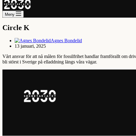
Meny
Circle K
Agnes Bondelid
13 januari, 2025
Vårt ansvar för att nå målen för fossilfrihet handlar framförallt om dri
bli störst i Sverige på elladdning längs våra vägar.