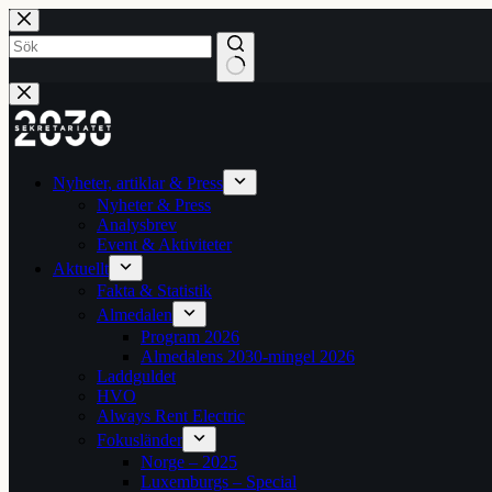
Hoppa
till
innehåll
Inga
resultat
Nyheter, artiklar & Press
Nyheter & Press
Analysbrev
Event & Aktiviteter
Aktuellt
Fakta & Statistik
Almedalen
Program 2026
Almedalens 2030-mingel 2026
Laddguldet
HVO
Always Rent Electric
Fokusländer
Norge – 2025
Luxemburgs – Special