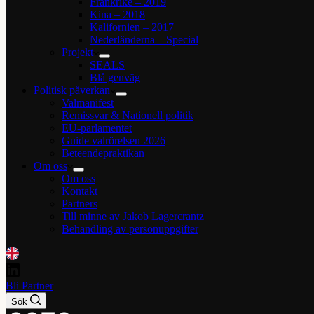
Frankrike – 2019
Kina – 2018
Kalifornien – 2017
Nederländerna – Special
Projekt
SEALS
Blå genväg
Politisk påverkan
Valmanifest
Remissvar & Nationell politik
EU-parlamentet
Guide valrörelsen 2026
Beteendepraktikan
Om oss
Om oss
Kontakt
Partners
Till minne av Jakob Lagercrantz
Behandling av personuppgifter
Bli Partner
Sök