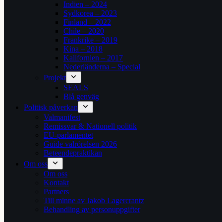
Indien – 2024
Sydkorea – 2023
Finland – 2022
Chile – 2020
Frankrike – 2019
Kina – 2018
Kalifornien – 2017
Nederländerna – Special
Projekt
SEALS
Blå genväg
Politisk påverkan
Valmanifest
Remissvar & Nationell politik
EU-parlamentet
Guide valrörelsen 2026
Beteendepraktikan
Om oss
Om oss
Kontakt
Partners
Till minne av Jakob Lagercrantz
Behandling av personuppgifter