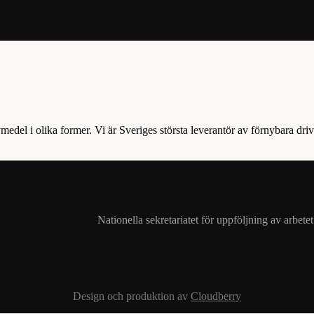
vmedel i olika former. Vi är Sveriges största leverantör av förnybara driv
Nationella sekretariatet för uppföljning av arbet
Design och produktion av
Cloudberry