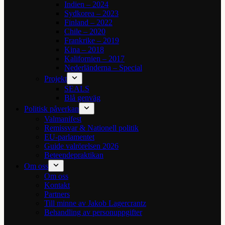
Indien – 2024
Sydkorea – 2023
Finland – 2022
Chile – 2020
Frankrike – 2019
Kina – 2018
Kalifornien – 2017
Nederländerna – Special
Projekt
SEALS
Blå genväg
Politisk påverkan
Valmanifest
Remissvar & Nationell politik
EU-parlamentet
Guide valrörelsen 2026
Beteendepraktikan
Om oss
Om oss
Kontakt
Partners
Till minne av Jakob Lagercrantz
Behandling av personuppgifter