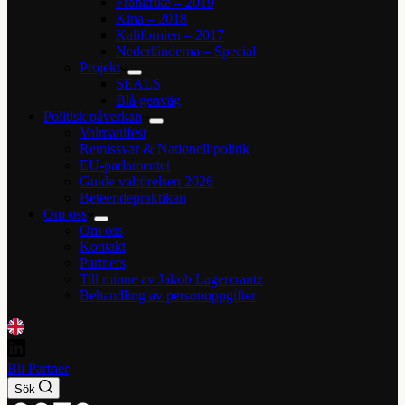
Frankrike – 2019
Kina – 2018
Kalifornien – 2017
Nederländerna – Special
Projekt
SEALS
Blå genväg
Politisk påverkan
Valmanifest
Remissvar & Nationell politik
EU-parlamentet
Guide valrörelsen 2026
Beteendepraktikan
Om oss
Om oss
Kontakt
Partners
Till minne av Jakob Lagercrantz
Behandling av personuppgifter
Bli Partner
Sök