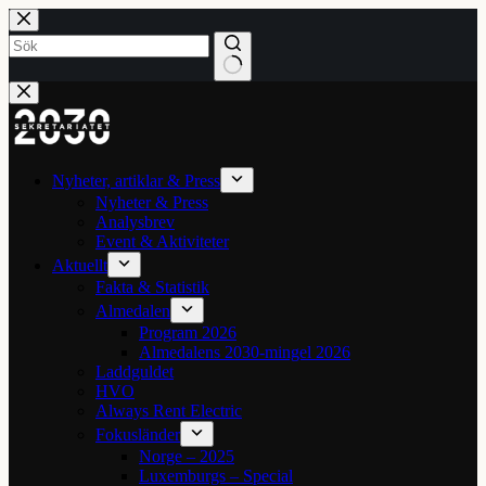
Hoppa
till
innehåll
Inga
resultat
Nyheter, artiklar & Press
Nyheter & Press
Analysbrev
Event & Aktiviteter
Aktuellt
Fakta & Statistik
Almedalen
Program 2026
Almedalens 2030-mingel 2026
Laddguldet
HVO
Always Rent Electric
Fokusländer
Norge – 2025
Luxemburgs – Special