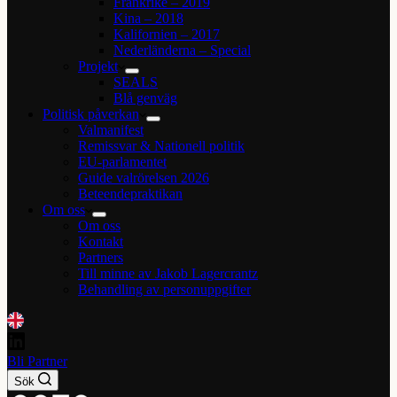
Frankrike – 2019
Kina – 2018
Kalifornien – 2017
Nederländerna – Special
Projekt
SEALS
Blå genväg
Politisk påverkan
Valmanifest
Remissvar & Nationell politik
EU-parlamentet
Guide valrörelsen 2026
Beteendepraktikan
Om oss
Om oss
Kontakt
Partners
Till minne av Jakob Lagercrantz
Behandling av personuppgifter
Bli Partner
Sök