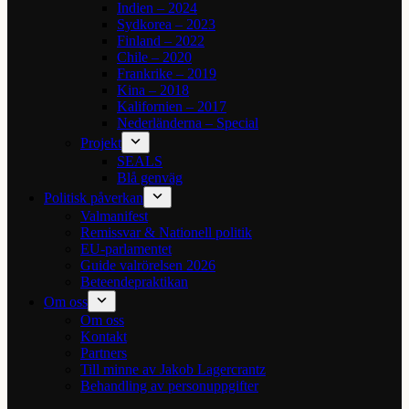
Indien – 2024
Sydkorea – 2023
Finland – 2022
Chile – 2020
Frankrike – 2019
Kina – 2018
Kalifornien – 2017
Nederländerna – Special
Projekt
SEALS
Blå genväg
Politisk påverkan
Valmanifest
Remissvar & Nationell politik
EU-parlamentet
Guide valrörelsen 2026
Beteendepraktikan
Om oss
Om oss
Kontakt
Partners
Till minne av Jakob Lagercrantz
Behandling av personuppgifter