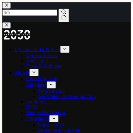
Hoppa
till
innehåll
Inga
resultat
Nyheter, artiklar & Press
Nyheter & Press
Analysbrev
Event & Aktiviteter
Aktuellt
Fakta & Statistik
Almedalen
Program 2026
Almedalens 2030-mingel 2026
Laddguldet
HVO
Always Rent Electric
Fokusländer
Norge – 2025
Luxemburgs – Special